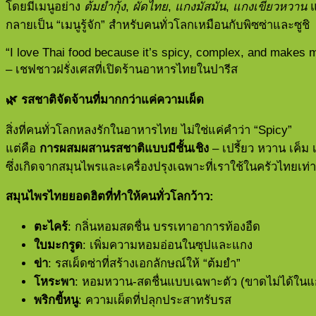
โดยมีเมนูอย่าง
ต้มยำกุ้ง
,
ผัดไทย
,
แกงมัสมั่น
,
แกงเขียวหวาน
กลายเป็น “เมนูรู้จัก” สำหรับคนทั่วโลกเหมือนกับพิซซ่าและซูชิ
“I love Thai food because it’s spicy, complex, and makes 
– เชฟชาวฝรั่งเศสที่เปิดร้านอาหารไทยในปารีส
🌿
รสชาติจัดจ้านที่มากกว่าแค่ความเผ็ด
สิ่งที่คนทั่วโลกหลงรักในอาหารไทย ไม่ใช่แค่คำว่า “Spicy”
แต่คือ
การผสมผสานรสชาติแบบมีชั้นเชิง
– เปรี้ยว หวาน เค็ม
ซึ่งเกิดจากสมุนไพรและเครื่องปรุงเฉพาะที่เราใช้ในครัวไทยเท่าน
สมุนไพรไทยยอดฮิตที่ทำให้คนทั่วโลกว้าว:
ตะไคร้
: กลิ่นหอมสดชื่น บรรเทาอาการท้องอืด
ใบมะกรูด
: เพิ่มความหอมอ่อนในซุปและแกง
ข่า
: รสเผ็ดซ่าที่สร้างเอกลักษณ์ให้ “ต้มยำ”
โหระพา
: หอมหวาน-สดชื่นแบบเฉพาะตัว (ขาดไม่ได้ในแ
พริกขี้หนู
: ความเผ็ดที่ปลุกประสาทรับรส