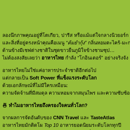
ลองนึกภาพคุณอยู่ที่โตเกียว, ปารีส หรือแม้แต่ใจกลางนิวยอร์ก
และสิ่งที่อยู่ตรงหน้าคุณคือเมนู
“
ต้มยำกุ้ง”
กลิ่นหอมตะไคร้-มะ
ด้านข้างมีเชฟต่างชาติในชุดขาวยืนภูมิใจข้างชามซุป…
ไม่ต้องสงสัยเลยว่า
อาหารไทย
กำลัง “โกอินเตอร์” อย่างจริงจัง
อาหารไทยไม่ใช่แค่อาหารประจำชาติอีกต่อไป
แต่กลายเป็น
Soft Power
ที่แข็งแรงระดับโลก
ด้วยเอกลักษณ์ที่ไม่มีใครเหมือน:
ความจัดจ้านที่มีสมดุล ความหอมจากสมุนไพร และความซับซ้อน
🍜
ทำไมอาหารไทยถึงครองใจคนทั่วโลก?
จากผลการจัดอันดับของ
CNN Travel
และ
TasteAtlas
อาหารไทยมักติดโผ
Top 10
อาหารยอดนิยมระดับโลกทุกปี