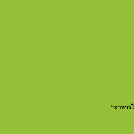
“อาหารไ