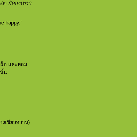
และ
ผัดกะเพรา
me happy.”
 เผ็ด และหอม
ั้น
กงเขียวหวาน)