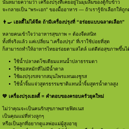
นั่นหมายความว่า เครื่องปรุงที่เคยอยู่ในมุมลืมของตู้กับข้าว
จะกลายเป็น “พระเอก” ของมื้ออาหาร — ถ้าเรารู้จักเลือกให้ถูก
👨‍🍳
เฮลตี้ไม่ได้จืด ถ้ามีเครื่องปรุงที่ “อร่อยแบบฉลาดเลือก”
หลายคนเข้าใจว่าอาหารสุขภาพ = ต้องจืดสนิท
ทั้งที่จริงแล้ว แค่เปลี่ยน “เครื่องปรุง” ที่เราใช้บ่อยที่สุด
ก็สามารถทำให้อาหารไทยอร่อยตามสไตล์ แต่ดีต่อสุขภาพขึ้นได้
ใช้น้ำปลาลดโซเดียมแทนน้ำปลาธรรมดา
ใช้ซอสหมักที่ไม่มีน้ำตาล
ใช้ผงปรุงรสจากสมุนไพรแทนผงชูรส
ใช้น้ำจิ้มแจ่วสูตรธรรมชาติแทนน้ำจิ้มสูตรน้ำตาลสูง
💚
เครื่องปรุงเฮลตี้ = คำตอบของครอบครัวยุคใหม่
ไม่ว่าคุณจะเป็นคนรักสุขภาพสายฟิตเนส
เป็นคุณแม่ที่ห่วงลูกๆ
หรือเป็นลูกที่อยากดูแลพ่อแม่ผู้สูงอายุ