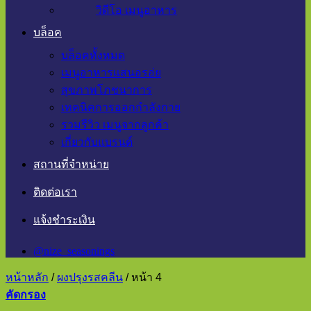
วิดีโอ เมนูอาหาร
บล็อค
บล็อคทั้งหมด
เมนูอาหารแสนอรอ่ย
สุขภาพโภชนาการ
เทคนิคการออกกำลังกาย
รวมรีวิว เมนูจากลูกค้า
เกี่ยวกับแบรนด์
สถานที่จำหน่าย
ติดต่อเรา
แจ้งชำระเงิน
@nize_seasonings
หน้าหลัก
/
ผงปรุงรสคลีน
/
หน้า 4
คัดกรอง