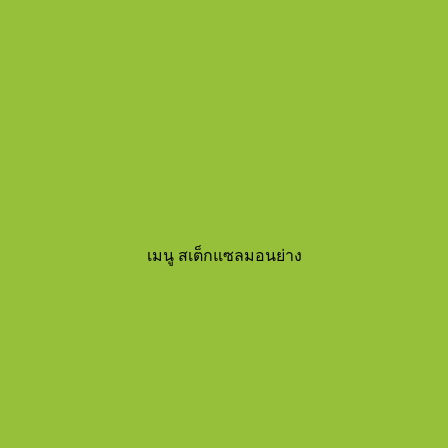
เมนู สเต็กแซลมอนย่าง