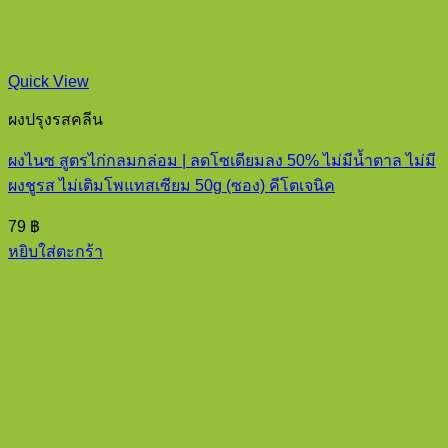
Quick View
ผงปรุงรสคลีน
ผงไนซ สูตรไก่กลมกล่อม | ลดโซเดียมลง 50% ไม่มีน้ำตาล ไม่มี
ผงชูรส ไม่เติมโพแทสเซียม 50g (ซอง) คีโตเจนิค
79
฿
หยิบใส่ตะกร้า