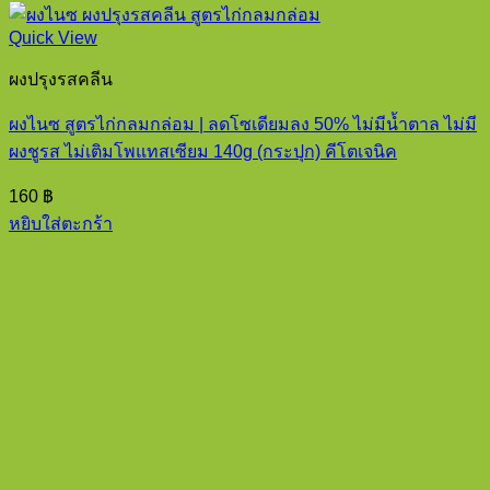
Quick View
ผงปรุงรสคลีน
ผงไนซ สูตรไก่กลมกล่อม | ลดโซเดียมลง 50% ไม่มีน้ำตาล ไม่มี
ผงชูรส ไม่เติมโพแทสเซียม 140g (กระปุก) คีโตเจนิค
160
฿
หยิบใส่ตะกร้า