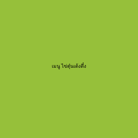
เมนู ไข่ตุ๋นเด้งดึ๋ง