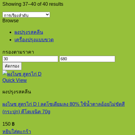
Showing 37–40 of 40 results
Browse
ผงปรุงรสคลีน
เครื่องปรุงแบบขวด
กรองตามราคา
ราคา
ราคา
คัดกรอง
ต่ำ
สูงสุด
สุด
Quick View
ผงปรุงรสคลีน
ผงไนซ สูตรไก่ D | ลดโซเดียมลง 80% ใช้น้ำตาลอ้อยไม่ขัดสี
(กระปุก) คีโตเจนิค 70g
150
฿
หยิบใส่ตะกร้า